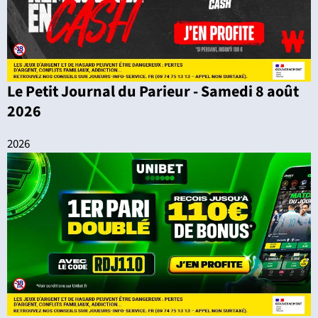
Le Petit Journal du Parieur - Samedi 8 août
2026
2026