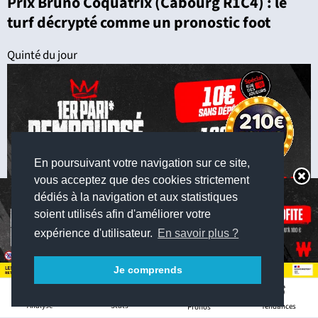
Prix Bruno Coquatrix (Cabourg R1C4) : le
turf décrypté comme un pronostic foot
Quinté du jour
En poursuivant votre navigation sur ce site,
vous acceptez que des cookies strictement
dédiés à la navigation et aux statistiques
soient utilisés afin d'améliorer votre
Retour de la Ligue 2 : 110€ offerts pour
expérience d'utilisateur.
En savoir plus ?
tenter Un COMBI SAFE et Un GROS COMBI ce
Je comprends
samedi
14
Stats
Analyse
Tendances
Winamax Sport
Pronos