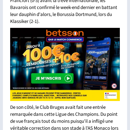
Francfort (0-3) avant la trêve internationale, les
Bavarois ont confirmé le week-end dernier en battant
leur dauphin d'alors, le Borussia Dortmund, lors du
Klassiker (2-1).
De son côté, le Club Bruges avait fait une entrée
remarquée dans cette Ligue des Champions. Du point
de vue français tout du moins puisqu'il a infligé une
véritable correction dans son stade à l'AS Monaco lors