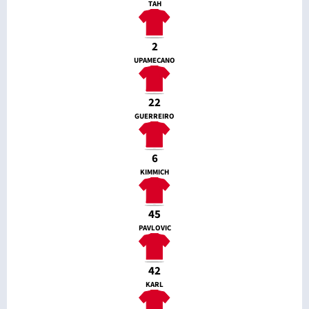
TAH
2
UPAMECANO
22
GUERREIRO
6
KIMMICH
45
PAVLOVIC
42
KARL