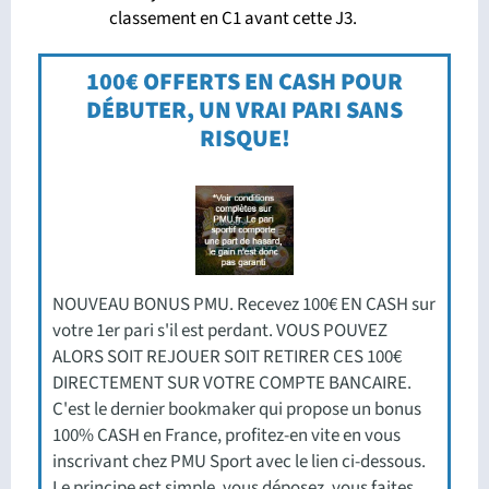
classement en C1 avant cette J3.
100€ OFFERTS EN CASH POUR
DÉBUTER, UN VRAI PARI SANS
RISQUE!
NOUVEAU BONUS PMU. Recevez 100€ EN CASH sur
votre 1er pari s'il est perdant. VOUS POUVEZ
ALORS SOIT REJOUER SOIT RETIRER CES 100€
DIRECTEMENT SUR VOTRE COMPTE BANCAIRE.
C'est le dernier bookmaker qui propose un bonus
100% CASH en France, profitez-en vite en vous
inscrivant chez PMU Sport avec le lien ci-dessous.
Le principe est simple, vous déposez, vous faites