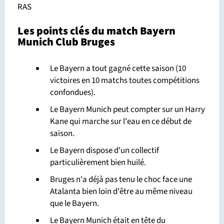
RAS
Les points clés du match Bayern
Munich Club Bruges
Le Bayern a tout gagné cette saison (10
victoires en 10 matchs toutes compétitions
confondues).
Le Bayern Munich peut compter sur un Harry
Kane qui marche sur l'eau en ce début de
saison.
Le Bayern dispose d'un collectif
particulièrement bien huilé.
Bruges n'a déjà pas tenu le choc face une
Atalanta bien loin d'être au même niveau
que le Bayern.
Le Bayern Munich était en tête du