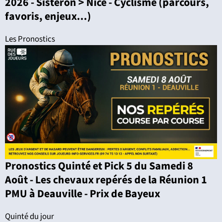
2026 - Sisteron > Nice - Cyclisme (parcours,
favoris, enjeux...)
Les Pronostics
Pronostics Quinté et Pick 5 du Samedi 8
Août - Les chevaux repérés de la Réunion 1
PMU à Deauville - Prix de Bayeux
Quinté du jour