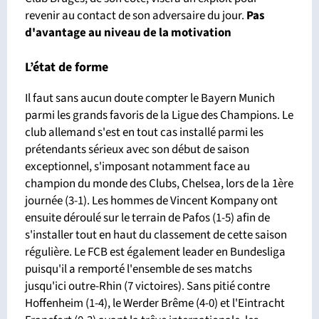
revenir au contact de son adversaire du jour.
Pas
d'avantage
au niveau de la motivation
L’état de forme
Il faut sans aucun doute compter le Bayern Munich
parmi les grands favoris de la Ligue des Champions. Le
club allemand s'est en tout cas installé parmi les
prétendants sérieux avec son début de saison
exceptionnel, s'imposant notamment face au
champion du monde des Clubs, Chelsea, lors de la 1ère
journée (3-1). Les hommes de Vincent Kompany ont
ensuite déroulé sur le terrain de Pafos (1-5) afin de
s'installer tout en haut du classement de cette saison
régulière. Le FCB est également leader en Bundesliga
puisqu'il a remporté l'ensemble de ses matchs
jusqu'ici outre-Rhin (7 victoires). Sans pitié contre
Hoffenheim (1-4), le Werder Brême (4-0) et l'Eintracht