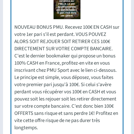
NOUVEAU BONUS PMU. Recevez 100€ EN CASH sur
votre 1er pari s'il est perdant. VOUS POUVEZ
ALORS SOIT REJOUER SOIT RETIRER CES 100€
DIRECTEMENT SUR VOTRE COMPTE BANCAIRE.
C'est le dernier bookmaker qui propose un bonus
100% CASH en France, profitez-en vite en vous
inscrivant chez PMU Sport avec le lien ci-dessous.
Le principe est simple, vous déposez, vous faites
votre premier pari jusqu'à 100€. Si celui s'avère
perdant vous récupérer vos 100€ en CASH et vous
pouvez soit les rejouer soit les retirer directement
sur votre compte bancaire. C'est donc bien 100€
OFFERTS sans risque et sans perdre 1€! Profitez en
vite cette offre risque de ne pas durer très
longtemps.