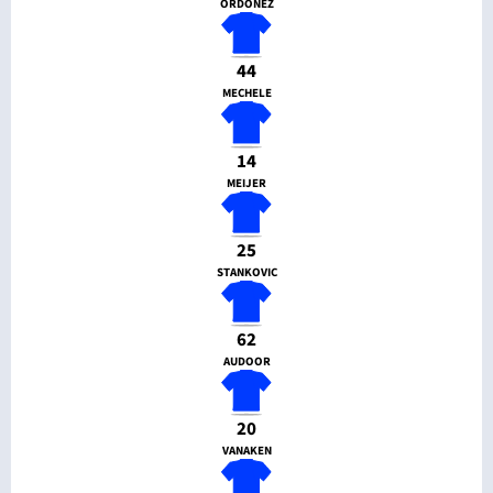
ORDONEZ
44
MECHELE
14
MEIJER
25
STANKOVIC
62
AUDOOR
20
VANAKEN