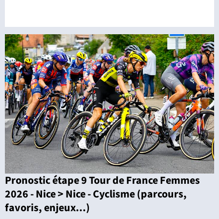
Pronostic étape 9 Tour de France Femmes
2026 - Nice > Nice - Cyclisme (parcours,
favoris, enjeux...)