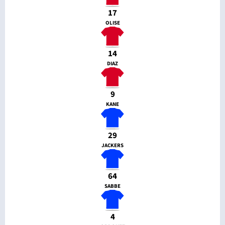
17
OLISE
14
DIAZ
9
KANE
29
JACKERS
64
SABBE
4