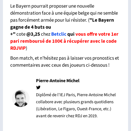
Le Bayern pourrait proposer une nouvelle
démonstration face à une équipe belge qui ne semble
pas forcément armée pour lui résister. (
"Le Bayern
gagne de 4 buts ou
+"
cote
@3,25
chez
Betclic
qui
vous offre votre 1er
pari remboursé de 100€ à récupérer avec le code
RDJVIP
)
Bon match, et n'hésitez pas à laisser vos pronostics et
commentaires avec ceux des joueurs ci-dessous !
Pierre-Antoine Michel
Diplômé de l’IEJ Paris, Pierre-Antoine Michel
collabore avec plusieurs grands quotidiens
(Libération, Le Figaro, Ouest-France, etc.)
avant de revenir chez RDJ en 2019.