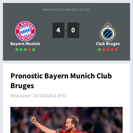
mercredi 22 octobre 2025 à 21:00
4
0
:
Bayern Munich
Club Bruges
Pronostic Bayern Munich Club
Bruges
Mise à jour :
22/10/2025 à 19:53