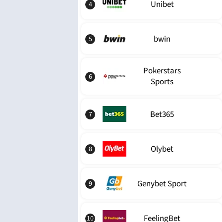
Unibet
4
bwin
5
Pokerstars
6
Sports
Bet365
7
Olybet
8
Genybet Sport
9
FeelingBet
10