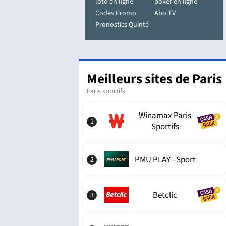
loto en ligne
poker en ligne
Codes Promo
Abo TV
Pronostics Quinté
Meilleurs sites de Paris
Paris sportifs
Winamax Paris
1
Sportifs
PMU PLAY - Sport
2
Betclic
3