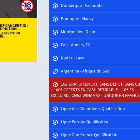
Dunkerque - Grenoble
Boulogne - Nancy
Montpellier - Dijon
Pau - Annecy FC
Rodez - Laval
Argentine - Afrique du Sud
10€ GRATUITEMENT, SANS DEPOT, SANS CB
+ 100€ OFFERTS EN CASH RETIRABLE + 10€ EN
EXCLU RDJ CHEZ WINAMAX ! UNIQUE EN FRANCE
Ligue des Champions Qualification
Ligue Europa Qualification
Ligue Conférence Qualification