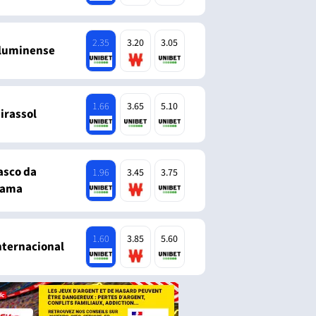
2.35
3.20
3.05
luminense
1.66
3.65
5.10
irassol
asco da
1.96
3.45
3.75
ama
1.60
3.85
5.60
nternacional