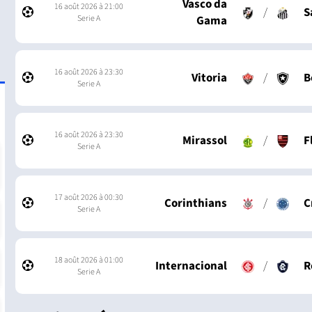
Vasco da
16 août 2026 à 21:00
/
S
Serie A
Gama
16 août 2026 à 23:30
Vitoria
/
B
Serie A
16 août 2026 à 23:30
Mirassol
/
F
Serie A
17 août 2026 à 00:30
Corinthians
/
C
Serie A
18 août 2026 à 01:00
Internacional
/
R
Serie A