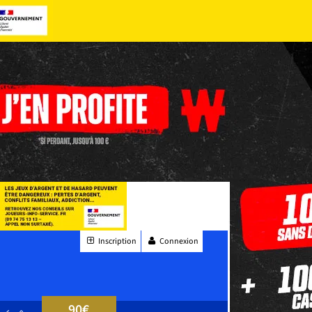
Inscription
Connexion
90€