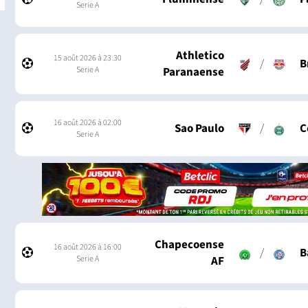
Serie A
Athletico
15 août 2026 à 23:30
/
B
Serie A
Paranaense
16 août 2026 à 02:00
Sao Paulo
/
C
Serie A
Chapecoense
16 août 2026 à 16:00
/
B
Serie A
AF