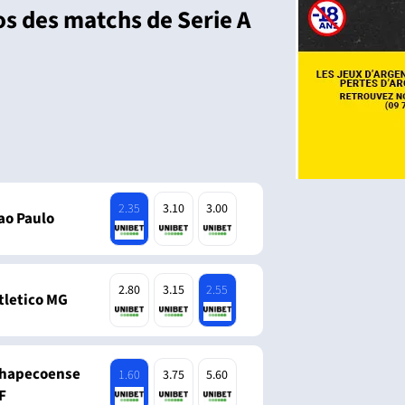
s des matchs de Serie A
2.35
3.10
3.00
ao Paulo
2.80
3.15
2.55
tletico MG
hapecoense
1.60
3.75
5.60
F