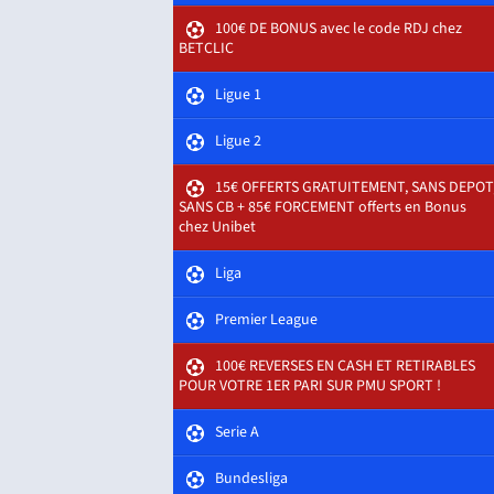
100€ DE BONUS avec le code RDJ chez
BETCLIC
Ligue 1
Ligue 2
15€ OFFERTS GRATUITEMENT, SANS DEPOT
SANS CB + 85€ FORCEMENT offerts en Bonus
chez Unibet
Liga
Premier League
100€ REVERSES EN CASH ET RETIRABLES
POUR VOTRE 1ER PARI SUR PMU SPORT !
Serie A
Bundesliga