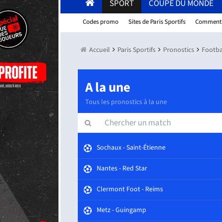
SPORT
COUPE DU MONDE
Codes promo
Sites de Paris Sportifs
Comment 
Accueil
Paris Sportifs
Pronostics
Footba
A la une
Tous les pronostics à la une
Sochaux - Saint-Étienne
Nantes - Red Star
Clermont Foot - Reims
Metz - Guingamp