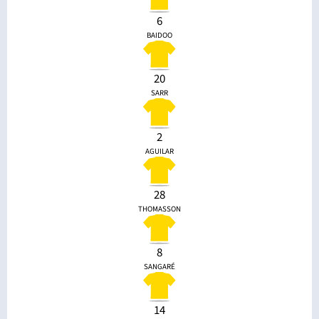
6
BAIDOO
20
SARR
2
AGUILAR
28
THOMASSON
8
SANGARÉ
14