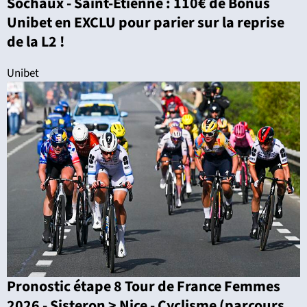
Sochaux - Saint-Etienne : 110€ de Bonus
Unibet en EXCLU pour parier sur la reprise
de la L2 !
Unibet
Pronostic étape 8 Tour de France Femmes
2026 - Sisteron > Nice - Cyclisme (parcours,