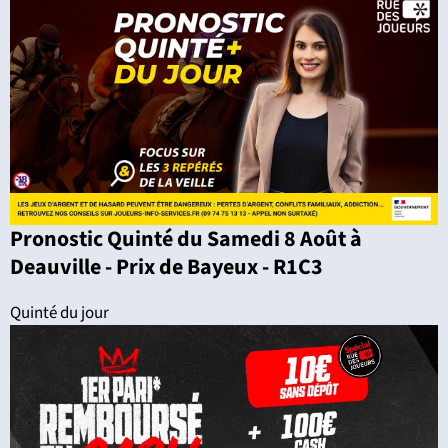
Pronostic Quinté du Samedi 8 Août à
Deauville - Prix de Bayeux - R1C3
Quinté du jour