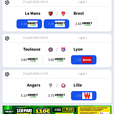
22 août 2026 à 20:45
Ligue 1
Le Mans
/
Brest
2.48
3.40
2.65
22 août 2026 à 20:45
Ligue 1
Toulouse
/
Lyon
1.98
3.60
3.60
23 août 2026 à 15:00
Ligue 1
Angers
/
Lille
1.66
5.10
3.75