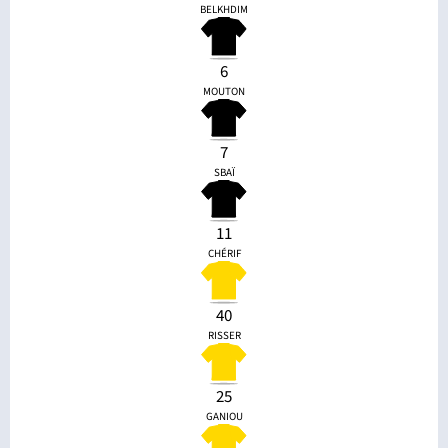
BELKHDIM
6
MOUTON
7
SBAÏ
11
CHÉRIF
40
RISSER
25
GANIOU