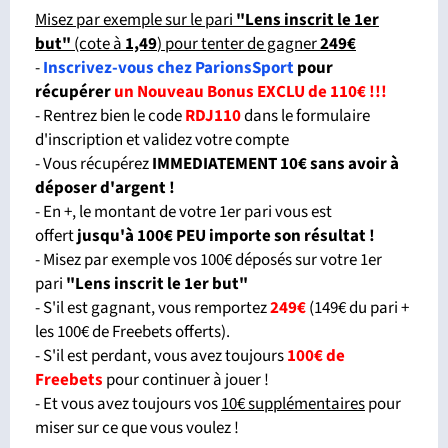
Misez par exemple sur le pari
"Lens inscrit le 1er
but"
(cote à
1,49
) pour tenter de gagner
249€
-
Inscrivez-vous chez ParionsSport
pour
récupérer
un Nouveau Bonus EXCLU de 110€ !!!
- Rentrez bien le code
RDJ110
dans le formulaire
d'inscription et validez votre compte
- Vous récupérez
IMMEDIATEMENT 10€ sans avoir à
déposer d'argent !
- En +, le montant de votre 1er pari vous est
offert
jusqu'à 100€ PEU importe son résultat !
- Misez par exemple vos 100€ déposés sur votre 1er
pari
"Lens inscrit le 1er but"
- S'il est gagnant, vous remportez
249€
(149€ du pari +
les 100€ de Freebets offerts).
- S'il est perdant, vous avez toujours
100€ de
Freebets
pour continuer à jouer !
- Et vous avez toujours vos
10€ supplémentaires
pour
miser sur ce que vous voulez !