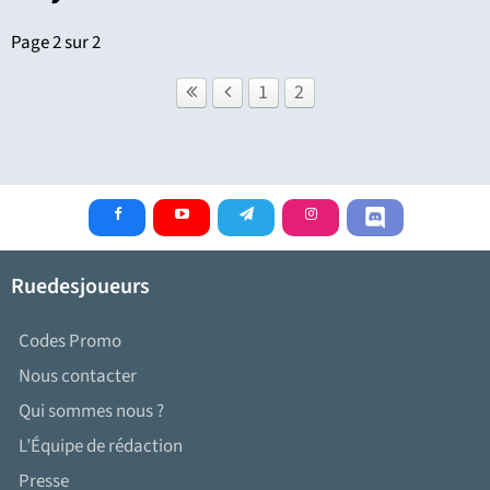
Page 2 sur 2
1
2
Ruedesjoueurs
Codes Promo
Nous contacter
Qui sommes nous ?
L’Équipe de rédaction
Presse