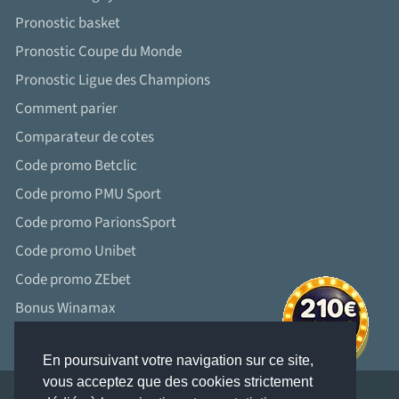
Pronostic basket
Pronostic Coupe du Monde
Pronostic Ligue des Champions
Comment parier
Comparateur de cotes
Code promo Betclic
Code promo PMU Sport
Code promo ParionsSport
Code promo Unibet
Code promo ZEbet
Bonus Winamax
En poursuivant votre navigation sur ce site,
vous acceptez que des cookies strictement