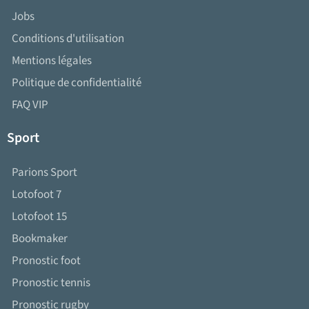
Jobs
Conditions d'utilisation
Mentions légales
Politique de confidentialité
FAQ VIP
Sport
Parions Sport
Lotofoot 7
Lotofoot 15
Bookmaker
Pronostic foot
Pronostic tennis
Pronostic rugby