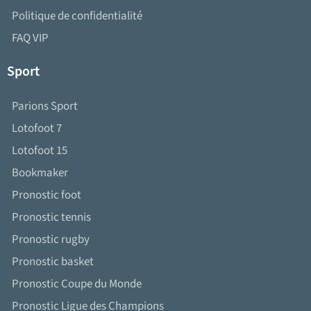
Politique de confidentialité
FAQ VIP
Sport
Parions Sport
Lotofoot 7
Lotofoot 15
Bookmaker
Pronostic foot
Pronostic tennis
Pronostic rugby
Pronostic basket
Pronostic Coupe du Monde
Pronostic Ligue des Champions