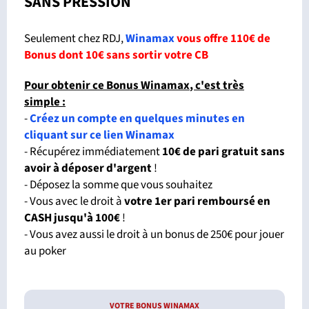
SANS PRESSION
Seulement chez RDJ,
Winamax
vous offre 110€ de
Bonus dont 10€ sans sortir votre CB
Pour
obtenir ce Bonus Winamax
, c'est très
simple :
-
Créez un compte en quelques minutes en
cliquant sur ce lien Winamax
- Récupérez immédiatement
10€ de pari gratuit sans
avoir à déposer d'argent
!
- Déposez la somme que vous souhaitez
- Vous avec le droit à
votre 1er pari remboursé en
CASH jusqu'à 100€
!
- Vous avez aussi le droit à un bonus de 250€ pour jouer
au poker
VOTRE BONUS WINAMAX