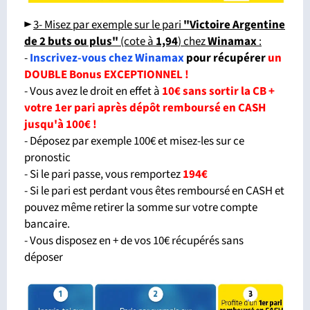
►
3- Misez par exemple sur le pari
"Victoire Argentine
de 2 buts ou plus"
(cote à
1,94
) chez
Winamax
:
-
Inscrivez-vous chez Winamax
pour récupérer
un
DOUBLE Bonus EXCEPTIONNEL !
- Vous avez le droit en effet à
10€ sans sortir la CB +
votre 1er pari après dépôt remboursé en CASH
jusqu'à 100€ !
- Déposez par exemple 100€ et misez-les sur ce
pronostic
- Si le pari passe, vous remportez
194€
- Si le pari est perdant vous êtes remboursé en CASH et
pouvez même retirer la somme sur votre compte
bancaire.
- Vous disposez en + de vos 10€ récupérés sans
déposer