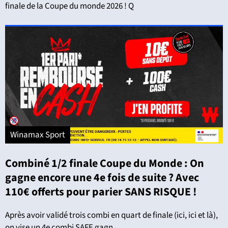
finale de la Coupe du monde 2026 ! Q
Winamax Sport
Combiné 1/2 finale Coupe du Monde : On
gagne encore une 4e fois de suite ? Avec
110€ offerts pour parier SANS RISQUE !
Après avoir validé trois combi en quart de finale (ici, ici et là),
on vise un 4e combi SAFE gagn