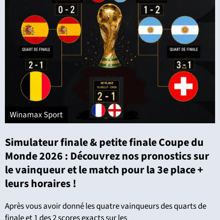
Winamax Sport
Simulateur finale & petite finale Coupe du
Monde 2026 : Découvrez nos pronostics sur
le vainqueur et le match pour la 3e place +
leurs horaires !
Après vous avoir donné les quatre vainqueurs des quarts de
finale et 1 des 2 scores exacts sur les