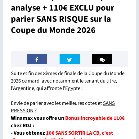
analyse + 110€ EXCLU pour
parier SANS RISQUE sur la
Coupe du Monde 2026
Suite et fin des 8èmes de finale de la Coupe du Monde
2026 ce mardi avec notamment le tenant du titre,
l'Argentine, qui affronte l'Egypte !
Envie de parier avec les meilleures cotes et
SANS
PRESSION
?
Winamax vous offre un
Bonus incroyable de 110€
chez RDJ :
- Vous obtenez
10€ SANS SORTIR LA CB, c'est