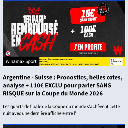
Winamax Sport
Argentine - Suisse : Pronostics, belles cotes,
analyse + 110€ EXCLU pour parier SANS
RISQUE sur la Coupe du Monde 2026
Les quarts de finale de la Coupe du monde s'achèvent cette
nuit avec une dernière affiche entre l'