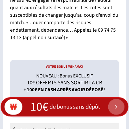
ne saurez engager la responsabilité de l'auteur
quant aux résultats des matchs. Les cotes sont
susceptibles de changer jusqu'au coup d'envoi du
match. « Jouer comporte des risques :
endettement, dépendance… Appelez le 09 74 75
13 13 (appel non surtaxé) »
VOTRE BONUS WINAMAX
NOUVEAU : Bonus EXCLUSIF
10€ OFFERTS SANS SORTIR LA CB
+
100€ EN CASH
APRÈS AVOIR DÉPOSÉ
!
10€
de bonus sans dépôt