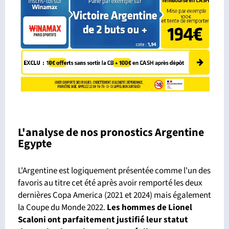
L'analyse de nos pronostics Argentine
Egypte
L'Argentine est logiquement présentée comme l'un des
favoris au titre cet été après avoir remporté les deux
dernières Copa America (2021 et 2024) mais également
la Coupe du Monde 2022.
Les hommes de Lionel
Scaloni ont parfaitement justifié leur statut