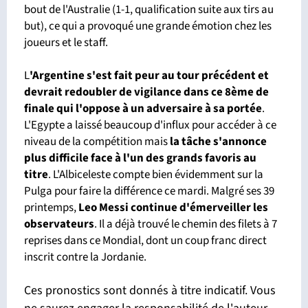
bout de l'Australie (1-1, qualification suite aux tirs au
but), ce qui a provoqué une grande émotion chez les
joueurs et le staff.
L
'Argentine s'est fait peur au tour précédent et
devrait redoubler de vigilance dans ce 8ème de
finale qui l'oppose à un adversaire à sa portée
.
L'Egypte a laissé beaucoup d'influx pour accéder à ce
niveau de la compétition mais
la tâche s'annonce
plus difficile face à l'un des grands favoris au
titre
. L'Albiceleste compte bien évidemment sur la
Pulga pour faire la différence ce mardi. Malgré ses 39
printemps,
Leo Messi continue d'émerveiller les
observateurs
. Il a déjà trouvé le chemin des filets à 7
reprises dans ce Mondial, dont un coup franc direct
inscrit contre la Jordanie.
Ces pronostics sont donnés à titre indicatif. Vous