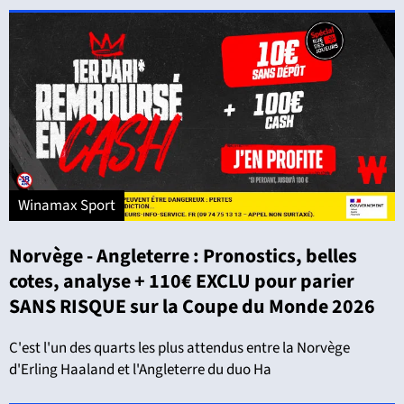
Winamax Sport
Norvège - Angleterre : Pronostics, belles
cotes, analyse + 110€ EXCLU pour parier
SANS RISQUE sur la Coupe du Monde 2026
C'est l'un des quarts les plus attendus entre la Norvège
d'Erling Haaland et l'Angleterre du duo Ha