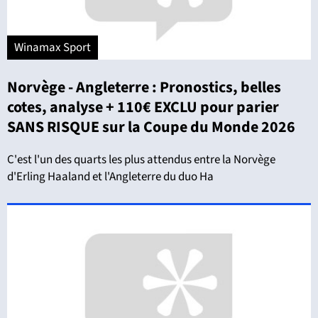
Winamax Sport
Norvège - Angleterre : Pronostics, belles
cotes, analyse + 110€ EXCLU pour parier
SANS RISQUE sur la Coupe du Monde 2026
C'est l'un des quarts les plus attendus entre la Norvège
d'Erling Haaland et l'Angleterre du duo Ha