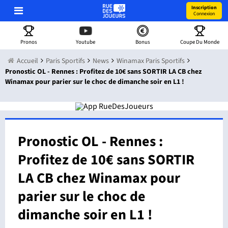
Inscription
Connexion
Pronos
Youtube
Bonus
Coupe Du Monde
Accueil
Paris Sportifs
News
Winamax Paris Sportifs
Pronostic OL - Rennes : Profitez de 10€ sans SORTIR LA CB chez
Winamax pour parier sur le choc de dimanche soir en L1 !
Pronostic OL - Rennes :
Profitez de 10€ sans SORTIR
LA CB chez Winamax pour
parier sur le choc de
dimanche soir en L1 !