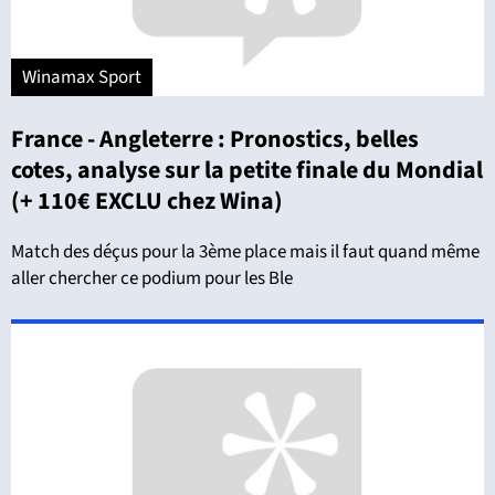
Winamax Sport
France - Angleterre : Pronostics, belles
cotes, analyse sur la petite finale du Mondial
(+ 110€ EXCLU chez Wina)
Match des déçus pour la 3ème place mais il faut quand même
aller chercher ce podium pour les Ble