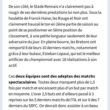
De son côté, le Stade Rennais n'a clairement pas à
rougir de ses dernières prestations lui non plus. Sous la
houlette de Franck Haise, les Rouge et Noir ont
clairement haussé le ton en 2ème partie de saison au
point de se positionner en 5ème position du
classement, à une petite longueur seulement de leur
adversaire du jour. En pleine bourre, les Bretons ont
remporté 8 de leurs 10 derniers matchs, notamment
grâce à leur buteur, Esteban Lepaul, qui est le meilleur
artificier du championnat avec 18 réalisations à son
actif.
Ces
deux équipes sont des adeptes des matchs
spectaculaires
. Toutes deux marquent plus de 1,5
fois par match et encaissent plus d'un but par match
en moyenne. L'over 2,5 buts est d'ailleurs passé à 3
reprises sur les 5 derniers matchs de l'OL et sur 6 des 7
derniers du SRFC. On devrait donc assister à un beau