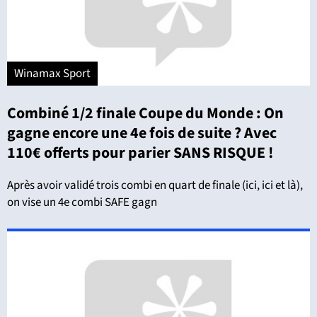
Winamax Sport
Combiné 1/2 finale Coupe du Monde : On
gagne encore une 4e fois de suite ? Avec
110€ offerts pour parier SANS RISQUE !
Après avoir validé trois combi en quart de finale (ici, ici et là),
on vise un 4e combi SAFE gagn