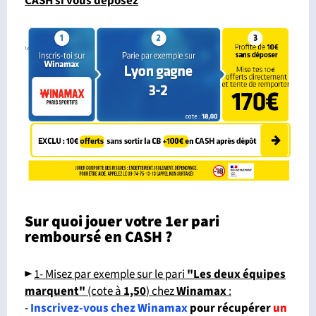
CASH si vous déposez
Sur quoi jouer votre 1er pari
remboursé en CASH ?
►
1- Misez par exemple sur le pari
"Les deux équipes
marquent"
(cote à
1,50
) chez
Winamax
:
-
Inscrivez-vous chez Winamax
pour récupérer
un