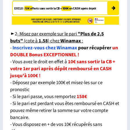
► 2
- Misez par exemple sur le pari
"Plus de 2,5
buts"
(cote à
1,58
) chez
Winamax
:
-
Inscrivez-vous chez Winamax
pour récupérer
un
DOUBLE Bonus EXCEPTIONNEL !
- Vous avez le droit en effet à
10€ sans sortir la CB +
votre 1er pari après dépôt remboursé en CASH
jusqu'à 100€ !
- Déposez par exemple 100€ et misez-les sur ce
pronostic
- Si le pari passe, vous remportez
158€
- Si le pari est perdant vous êtes remboursé en CASH et
pouvez même retirer la somme sur votre compte
bancaire.
- Vous disposez en + de vos 10€ récupérés sans