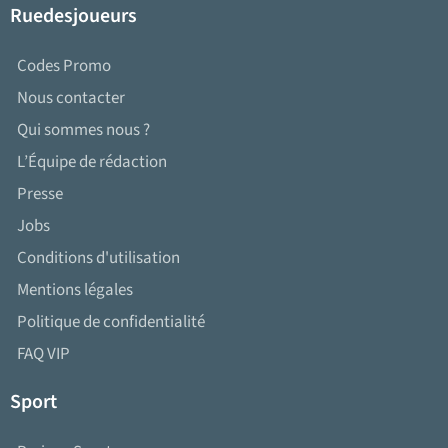
Ruedesjoueurs
Codes Promo
Nous contacter
Qui sommes nous ?
L’Équipe de rédaction
Presse
Jobs
Conditions d'utilisation
Mentions légales
Politique de confidentialité
FAQ VIP
Sport