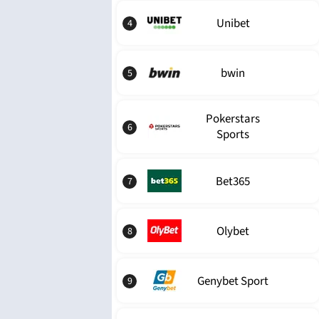
Unibet
4
bwin
5
Pokerstars
6
Sports
Bet365
7
Olybet
8
Genybet Sport
9