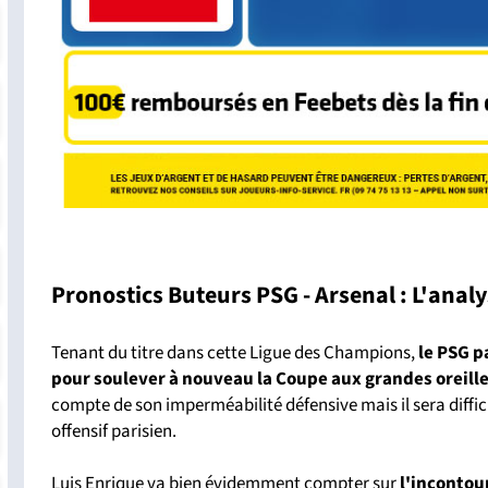
Pronostics Buteurs PSG - Arsenal : L'anal
Tenant du titre dans cette Ligue des Champions,
le PSG p
pour soulever à nouveau la Coupe aux grandes oreill
compte de son imperméabilité défensive mais il sera diffici
offensif parisien.
Luis Enrique va bien évidemment compter sur
l'inconto