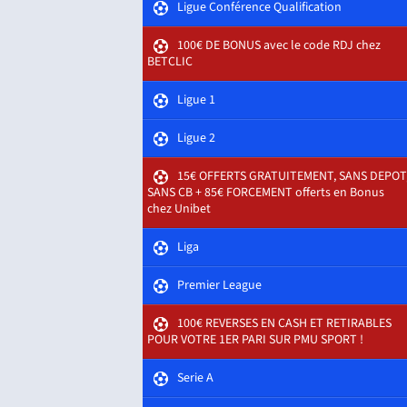
Ligue Conférence Qualification
100€ DE BONUS avec le code RDJ chez
BETCLIC
Ligue 1
Ligue 2
15€ OFFERTS GRATUITEMENT, SANS DEPOT
SANS CB + 85€ FORCEMENT offerts en Bonus
chez Unibet
Liga
Premier League
100€ REVERSES EN CASH ET RETIRABLES
POUR VOTRE 1ER PARI SUR PMU SPORT !
Serie A