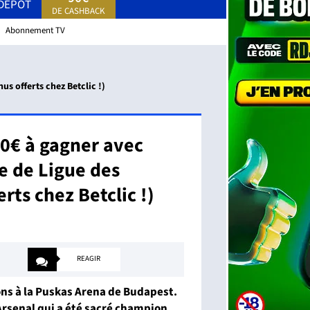
 DÉPÔT
DE CASHBACK
Abonnement TV
s offerts chez Betclic !)
00€ à gagner avec
e de Ligue des
ts chez Betclic !)
REAGIR
ons à la Puskas Arena de Budapest.
 Arsenal qui a été sacré champion