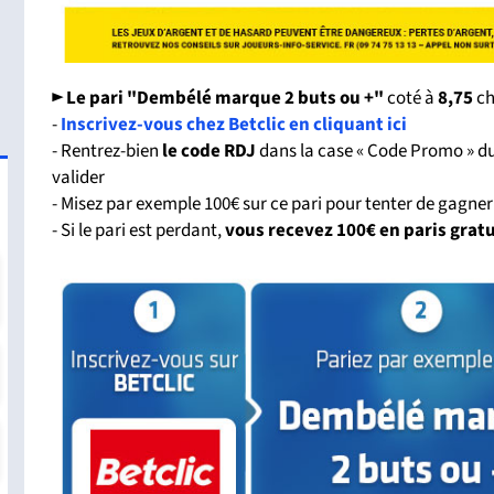
►
Le pari "Dembélé marque 2 buts ou +"
coté à
8,75
c
-
Inscrivez-vous chez Betclic en cliquant ici
- Rentrez-bien
le code RDJ
dans la case « Code Promo » du 
valider
- Misez par exemple 100€ sur ce pari pour tenter de gagner
- Si le pari est perdant,
vous recevez 100€ en paris gratu