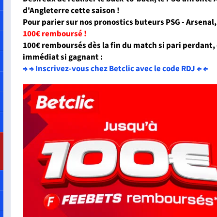
d'Angleterre cette saison !
Pour parier sur nos pronostics buteurs PSG - Arsenal
100€ remboursé !
100€ remboursés dès la fin du match si pari perdant, e
immédiat si gagnant :
⇒ ⇒ Inscrivez-vous chez Betclic avec le code RDJ ⇐ ⇐