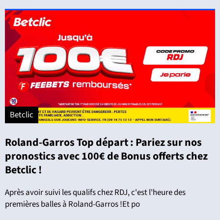
Betclic
Roland-Garros Top départ : Pariez sur nos
pronostics avec 100€ de Bonus offerts chez
Betclic !
Après avoir suivi les qualifs chez RDJ, c'est l'heure des
premières balles à Roland-Garros !Et po