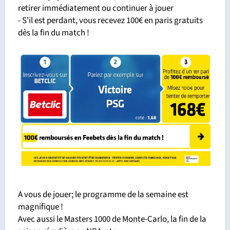
retirer immédiatement ou continuer à jouer
- S'il est perdant, vous recevez 100€ en paris gratuits
dès la fin du match !
A vous de jouer; le programme de la semaine est
magnifique !
Avec aussi le Masters 1000 de Monte-Carlo, la fin de la