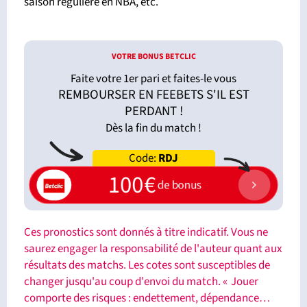
saison régulière en NBA, etc.
VOTRE BONUS BETCLIC
Faite votre 1er pari et faites-le vous
REMBOURSER EN FEEBETS S'IL EST
PERDANT !
Dès la fin du match !
Code:
RDJ
100€
de bonus
Ces pronostics sont donnés à titre indicatif. Vous ne
saurez engager la responsabilité de l'auteur quant aux
résultats des matchs. Les cotes sont susceptibles de
changer jusqu'au coup d'envoi du match. « Jouer
comporte des risques : endettement, dépendance…