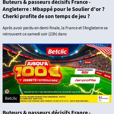
Buteurs & passeurs décisifs France -
Angleterre : Mbappé pour le Soulier d'or ?
Cherki profite de son temps de jeu ?
Après avoir perdu en demi-finale, la France et l'Angleterre se
retrouvent ce samedi soir (23h) dans
Betclic
Buteurs & passeurs décisifs France -