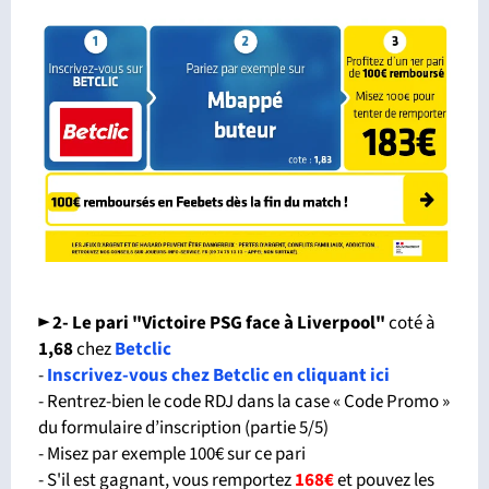
►
2- Le pari "Victoire PSG face à Liverpool"
coté à
1,68
chez
Betclic
-
Inscrivez-vous chez Betclic en cliquant ici
- Rentrez-bien le code RDJ dans la case « Code Promo »
du formulaire d’inscription (partie 5/5)
- Misez par exemple 100€ sur ce pari
- S'il est gagnant, vous remportez
168€
et pouvez les