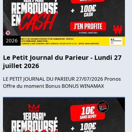
2026
Le Petit Journal du Parieur - Lundi 27
juillet 2026
LE PETIT JOURNAL DU PARIEUR 27/07/2026 Pronos
Offre du moment Bonus BONUS WINAMAX