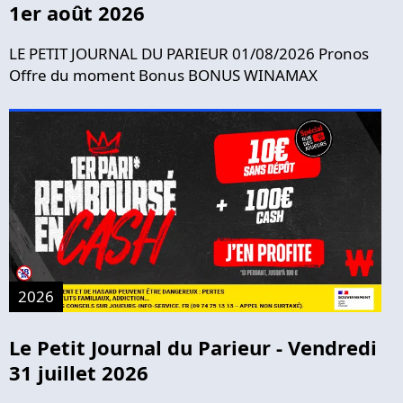
1er août 2026
LE PETIT JOURNAL DU PARIEUR 01/08/2026 Pronos
Offre du moment Bonus BONUS WINAMAX
2026
Le Petit Journal du Parieur - Vendredi
31 juillet 2026