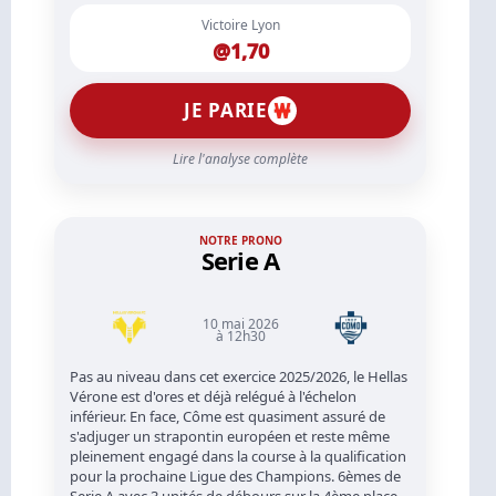
Victoire Lyon
@1,70
JE PARIE
Lire l'analyse complète
NOTRE PRONO
Serie A
10 mai 2026
à 12h30
Pas au niveau dans cet exercice 2025/2026, le Hellas
Vérone est d'ores et déjà relégué à l'échelon
inférieur. En face, Côme est quasiment assuré de
s'adjuger un strapontin européen et reste même
pleinement engagé dans la course à la qualification
pour la prochaine Ligue des Champions. 6èmes de
Serie A avec 3 unités de débours sur la 4ème place,