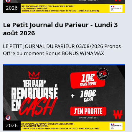
2026
Le Petit Journal du Parieur - Lundi 3
août 2026
LE PETIT JOURNAL DU PARIEUR 03/08/2026 Pronos
Offre du moment Bonus BONUS WINAMAX
2026