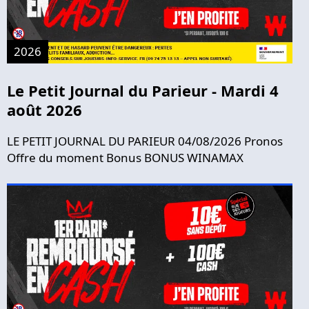
2026
Le Petit Journal du Parieur - Mardi 4
août 2026
LE PETIT JOURNAL DU PARIEUR 04/08/2026 Pronos
Offre du moment Bonus BONUS WINAMAX