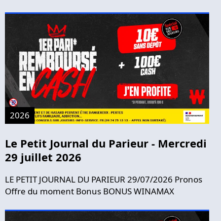
2026
Le Petit Journal du Parieur - Mercredi
29 juillet 2026
LE PETIT JOURNAL DU PARIEUR 29/07/2026 Pronos
Offre du moment Bonus BONUS WINAMAX