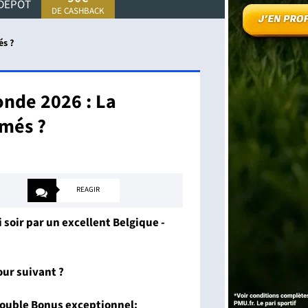
 DÉPÔT
DE CASHBACK
és ?
nde 2026 : La
rmés ?
REAGIR
soir par un excellent Belgique -
our suivant ?
ouble Bonus exceptionnel
: