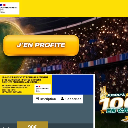
Inscription
Connexion
90€