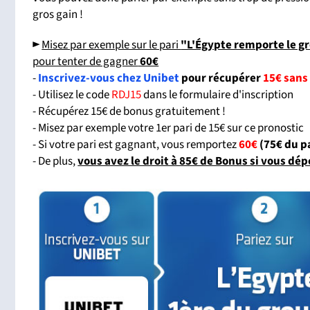
gros gain !
►
Misez par exemple sur le pari
"L'Égypte remporte le g
pour tenter de gagner
60€
-
Inscrivez-vous chez Unibet
pour récupérer
15€ sans 
- Utilisez le code
RDJ15
dans le formulaire d'inscription
- Récupérez 15€ de bonus gratuitement !
- Misez par exemple votre 1er pari de 15€ sur ce pronostic
- Si votre pari est gagnant, vous remportez
60€
(75€ du pa
- De plus,
vous avez le droit à 85€ de Bonus si vous dé