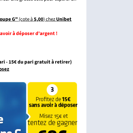
roupe G"
(cote à
5,00
) chez
Unibet
avoir à déposer d'argent !
ri - 15€ du pari gratuit à retirer)
posez