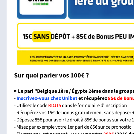
Sur quoi parier vos 100€ ?
►
Le pari "Belgique 1ère / Égypte 2ème dans le group
-
Inscrivez-vous chez Unibet
et récupérez
85€ de Bonu
- Utilisez le code
RDJ15
dans le formulaire d'inscription
- Récupérez vos 15€ de bonus gratuitement sans déposer 
- Déposez 85€ pour avoir le droit à 85€ de bonus sur votre 
- Misez par exemple votre 1er pari de 85€ sur ce pronostic