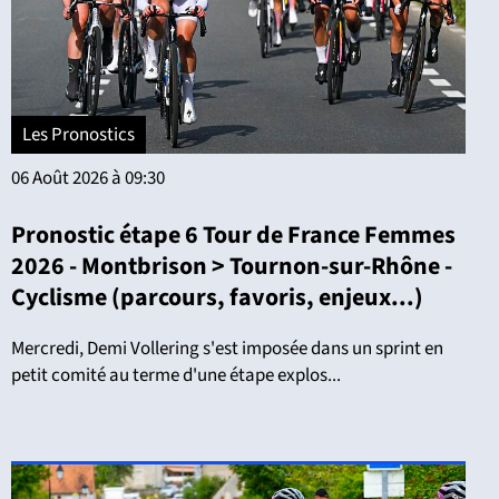
Les Pronostics
06 Août 2026 à 09:30
Pronostic étape 6 Tour de France Femmes
2026 - Montbrison > Tournon-sur-Rhône -
Cyclisme (parcours, favoris, enjeux...)
Mercredi, Demi Vollering s'est imposée dans un sprint en
petit comité au terme d'une étape explos...