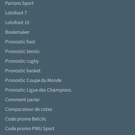
Parions Sport
Lotofoot 7
Lotofoot 15
Bookmaker
Pronostic foot
Pronostic tennis
Pronostic rugby
Pronostic basket
Pronostic Coupe du Monde
Pronostic Ligue des Champions
Comment parier
Comparateur de cotes
Code promo Betclic
Code promo PMU Sport