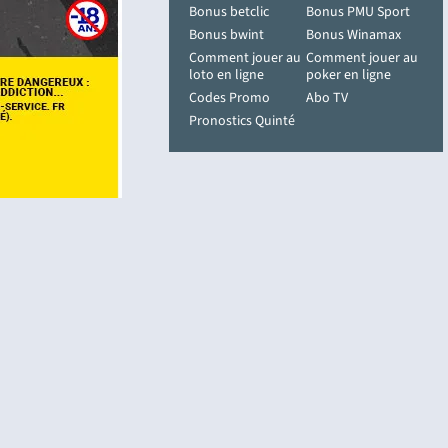
Bonus betclic
Bonus PMU Sport
Bonus bwint
Bonus Winamax
Comment jouer au
Comment jouer au
loto en ligne
poker en ligne
Codes Promo
Abo TV
Pronostics Quinté