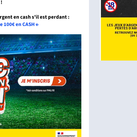
 !
argent en cash
s'il est perdant :
 de 100€ en CASH ⇐