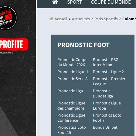
SPORT
COUPE DU MONDE
Accueil
Actualités
Paris Sportifs
Colombi
PRONOSTIC FOOT
Pronostic Coupe
Pronostic PSG
du Monde 2026
Inter Milan
Pronostic Ligue 1
Pronostic Ligue 2
Pronostic Serie A
Pronostic Premier
League
Pronostic Liga
Pronostic
Bundesliga
Pronostic Ligue
Pronostic Ligue
des champions
Europa
Pronostic Ligue
Pronostics Loto
Conférence
Foot 7
Pronostics Loto
Bonus Unibet
Foot 15