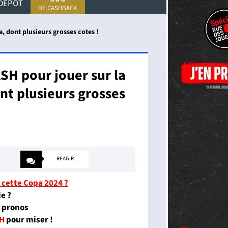
 DÉPÔT
DE CASHBACK
, dont plusieurs grosses cotes !
SH pour jouer sur la
nt plusieurs grosses
REAGIR
e cette Copa 2024 ?
e ?
s pronos
SH
pour miser !